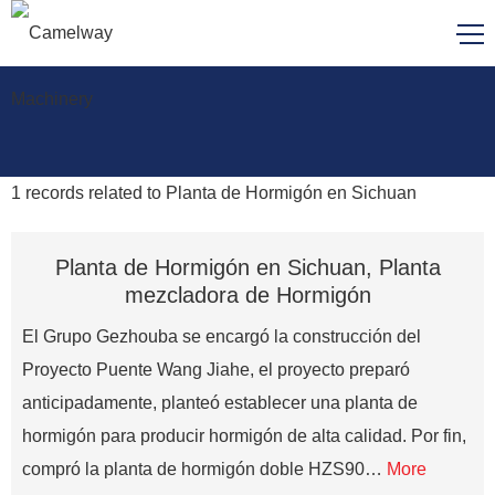
1
records related to
Planta de Hormigón en Sichuan
Planta de Hormigón en Sichuan, Planta
mezcladora de Hormigón
El Grupo Gezhouba se encargó la construcción del
Proyecto Puente Wang Jiahe, el proyecto preparó
anticipadamente, planteó establecer una planta de
hormigón para producir hormigón de alta calidad. Por fin,
compró la planta de hormigón doble HZS90…
More